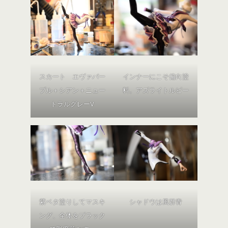
スカート エヴァパー
インナーにこそ偏向塗
プル＋シアン＋ニュー
料。アズライトルビー
トラルグレーV
紫ベタ塗りしてマスキ
シャドウは風群青
ング、全体をブラック