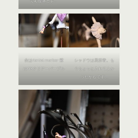
で彩度落とす。
金は4artist marker 紫
シャドウは風群青。も
はGXクリアーパープル
うちょっと入れてよか
ったかもです。