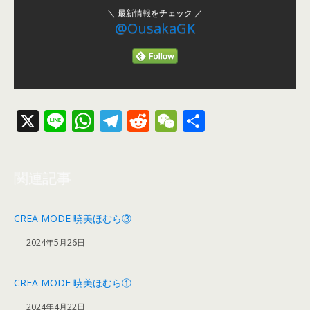
＼ 最新情報をチェック ／
@OusakaGK
X
Li
W
T
R
W
共
n
h
el
e
e
有
e
at
e
d
C
関連記事
s
gr
di
h
A
a
t
at
CREA MODE 暁美ほむら③
p
m
2024年5月26日
p
CREA MODE 暁美ほむら①
2024年4月22日