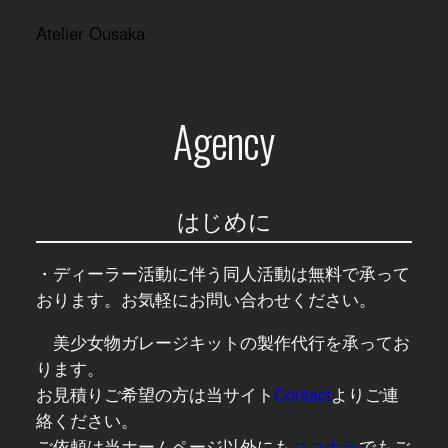
内
Atelier Ousaka
容
を
ス
キ
Agency
ッ
プ
はじめに
・ディーラー活動に伴う同人活動は無料で承って
おります。お気軽にお問い合わせください。
美少女物ガレージキットの製作代行を承ってお
ります。
お見積りご希望の方は当サイト
Contact
よりご連
絡ください。
ご依頼は当ホームページ以外にも
ココナラ
でもご