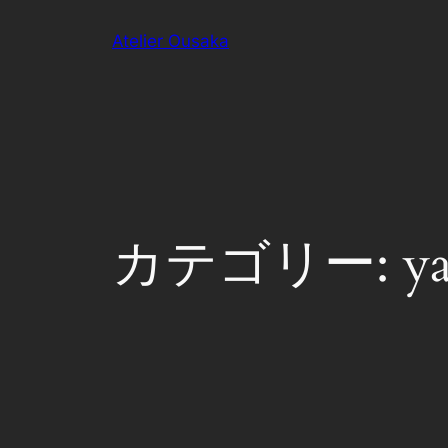
内
Atelier Ousaka
容
を
ス
キ
ッ
プ
カテゴリー:
y