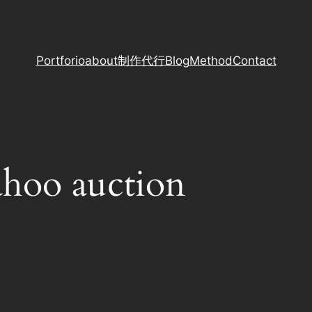
Portforio
about
制作代行
Blog
Method
Contact
ahoo auction