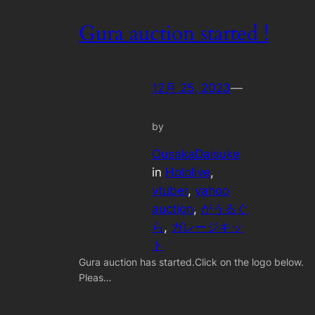
Gura auction started !
12月 25, 2023
—
by
OusakaDaisuke
in
Hololive
, 
vtuber
, 
yahoo
auction
, 
がうるぐ
ら
, 
ガレージキッ
ト
Gura auction has started.Click on the logo below.
Pleas…