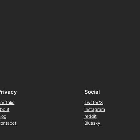
Privacy
Social
ortfolio
Twitter/X
bout
Instagram
log
reddit
ontacct
Bluesky