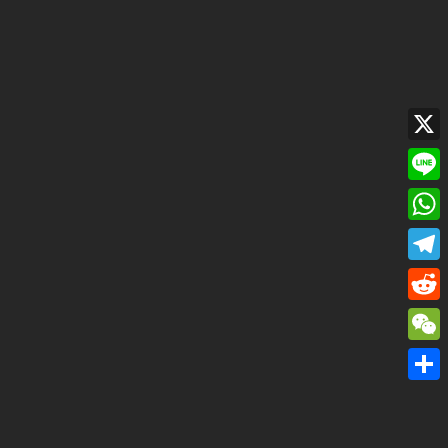
X
Line
Wha
Tele
Redd
WeC
共
有