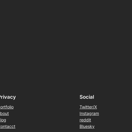
Privacy
Social
ortfolio
Twitter/X
bout
Instagram
log
reddit
ontacct
Bluesky