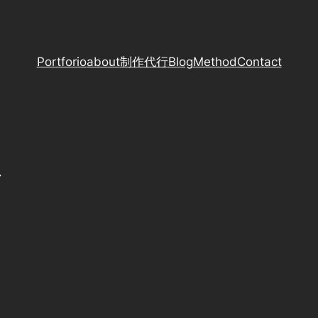
Portforio
about
制作代行
Blog
Method
Contact
ド