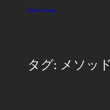
内
Atelier Ousaka
容
を
ス
キ
ッ
プ
タグ:
メソッ