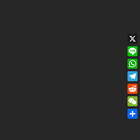
X
Line
Wha
Tele
Redd
WeC
共
有